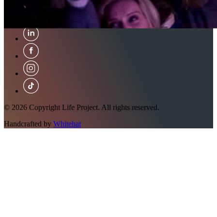
TBA
TBA
© 2026 Copyright Life Project. All rights reserved.
Handcrafted by
Whitehat